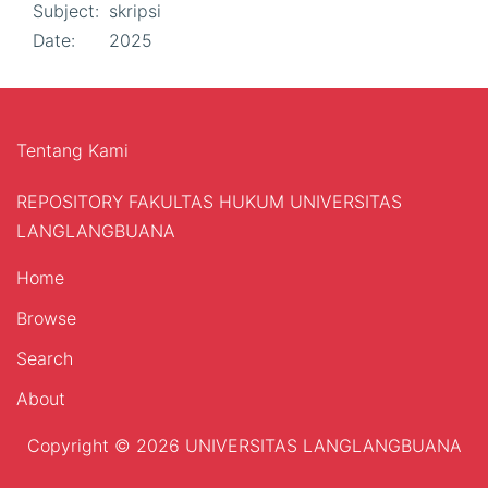
Subject:
skripsi
Date:
2025
Tentang Kami
REPOSITORY FAKULTAS HUKUM UNIVERSITAS
LANGLANGBUANA
Home
Browse
Search
About
Copyright ©
2026 UNIVERSITAS LANGLANGBUANA