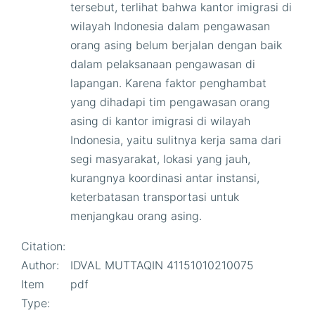
tersebut, terlihat bahwa kantor imigrasi di
wilayah Indonesia dalam pengawasan
orang asing belum berjalan dengan baik
dalam pelaksanaan pengawasan di
lapangan. Karena faktor penghambat
yang dihadapi tim pengawasan orang
asing di kantor imigrasi di wilayah
Indonesia, yaitu sulitnya kerja sama dari
segi masyarakat, lokasi yang jauh,
kurangnya koordinasi antar instansi,
keterbatasan transportasi untuk
menjangkau orang asing.
Citation:
Author:
IDVAL MUTTAQIN 41151010210075
Item
pdf
Type: