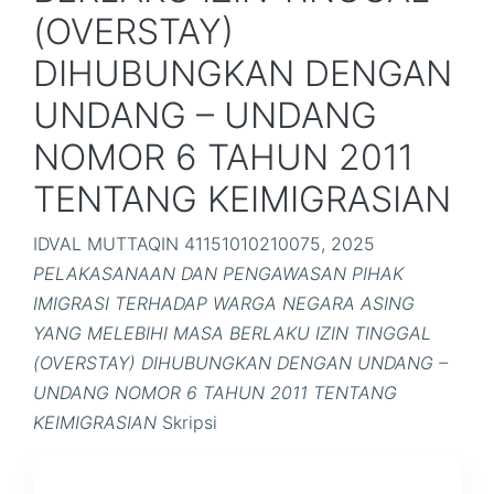
(OVERSTAY)
DIHUBUNGKAN DENGAN
UNDANG – UNDANG
NOMOR 6 TAHUN 2011
TENTANG KEIMIGRASIAN
IDVAL MUTTAQIN 41151010210075, 2025
PELAKASANAAN DAN PENGAWASAN PIHAK
IMIGRASI TERHADAP WARGA NEGARA ASING
YANG MELEBIHI MASA BERLAKU IZIN TINGGAL
(OVERSTAY) DIHUBUNGKAN DENGAN UNDANG –
UNDANG NOMOR 6 TAHUN 2011 TENTANG
KEIMIGRASIAN
Skripsi